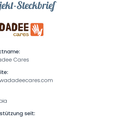
jekt-Steckbrief
ktname:
dee Cares
te:
wadadeecares.com
bia
stützung seit: