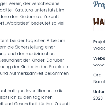
Pro
ger Verein, der verschiedene
dtteil Katutura unterstützt. Im
ndere den Kindern als Zukunft
rt „Wadadee“ bedeutet so viel
teht bei der täglichen Arbeit im
Proje
m die Sicherstellung einer
Wada
ung und der medizinischen
Websi
Gesundheit der Kinder. Darüber
www.
euung der Kinder in den Projekten
ebe und Aufmerksamkeit bekommen,
Ort:
Nami
achhaltigen Investitionen in die
Unter
usätzlich zu den täglichen
2023
it und Gesundheit für ihre Zukunft